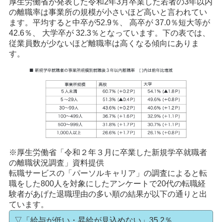
厚生労働省が発表した令和2年3月卒業した若者の3年以内
の離職率は事業所の規模が小さいほど高いと言われてい
ます。平均すると中卒が52.9％、 高卒が 37.0％短大等が
42.6％、 大学卒が 32.3％となっています。下の表では、
従業員数が少ないほど離職率は高くなる傾向にありま
す。
※厚生労働省「令和２年３月に卒業した新規学卒就職者
の離職状況調査」資料提供
転職サービスの「パーソルキャリア」の調査によると転
職をした800人を対象にしたアンケートで20代の転職経
験者があげた退職理由の多い順の結果が以下の通りと出
ています。
▽「給与が低い・昇給が見込めない」35.2％