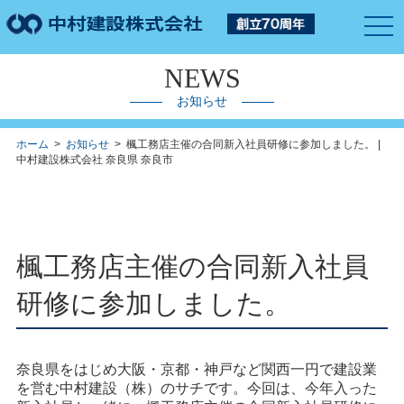
togg
navi
NEWS
お知らせ
ホーム
>
お知らせ
> 楓工務店主催の合同新入社員研修に参加しました。 |
中村建設株式会社 奈良県 奈良市
楓工務店主催の合同新入社員
研修に参加しました。
奈良県をはじめ大阪・京都・神戸など関西一円で建設業
を営む中村建設（株）のサチです。今回は、今年入った