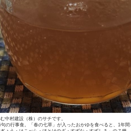
営む中村建設（株）のサチです。
節句の行事食。「春の七草」が入ったおかゆを食べると、1年
ごぎょう・はこべら・ほとけのざ・すずな・すずしろ」の７種