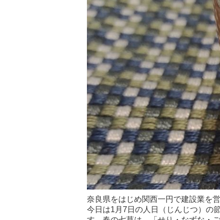
奈良県をはじめ関西一円で建設業を
今日は1月7日の人日（じんじつ）の
す。春の七草は、「せり・なずな・