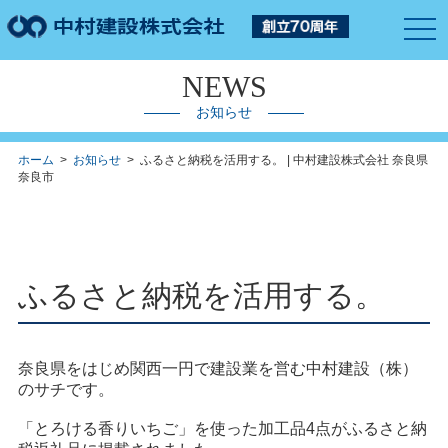
togg
navi
NEWS
お知らせ
ホーム
>
お知らせ
> ふるさと納税を活用する。 | 中村建設株式会社 奈良県
奈良市
ふるさと納税を活用する。
奈良県をはじめ関西一円で建設業を営む中村建設（株）
のサチです。
「とろける香りいちご」を使った加工品4点がふるさと納