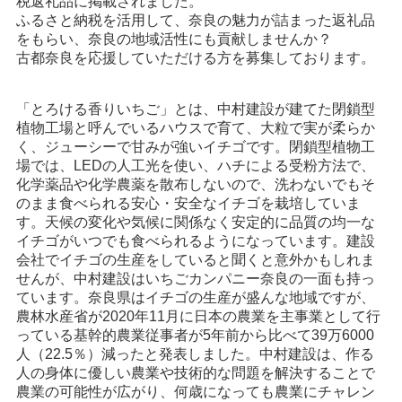
税返礼品に掲載されました。
ふるさと納税を活用して、奈良の魅力が詰まった返礼品
をもらい、奈良の地域活性にも貢献しませんか？
古都奈良を応援していただける方を募集しております。
「とろける香りいちご」とは、中村建設が建てた閉鎖型
植物工場と呼んでいるハウスで育て、大粒で実が柔らか
く、ジューシーで甘みが強いイチゴです。閉鎖型植物工
場では、LEDの人工光を使い、ハチによる受粉方法で、
化学薬品や化学農薬を散布しないので、洗わないでもそ
のまま食べられる安心・安全なイチゴを栽培していま
す。天候の変化や気候に関係なく安定的に品質の均一な
イチゴがいつでも食べられるようになっています。建設
会社でイチゴの生産をしていると聞くと意外かもしれま
せんが、中村建設はいちごカンパニー奈良の一面も持っ
ています。奈良県はイチゴの生産が盛んな地域ですが、
農林水産省が2020年11月に日本の農業を主事業として行
っている基幹的農業従事者が5年前から比べて39万6000
人（22.5％）減ったと発表しました。中村建設は、作る
人の身体に優しい農業や技術的な問題を解決することで
農業の可能性が広がり、何歳になっても農業にチャレン