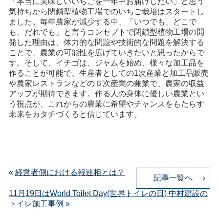
「本当に美味しいいちごを一年中お届けしたい」と思う
気持ちから閉鎖型植物工場でのいちご栽培はスタートし
ました。毎年農家が減少する中、「いつでも、どこで
も、だれでも」と言うコンセプトで閉鎖型植物工場の開
発した理由は、体力的な問題や技術的な問題を解決する
ことで、農業の可能性を広げていきたいと思ったからで
す。そして、イチゴは、ジャムを始め、様々な加工品を
作ることが可能で、生産者としての1次産業と加工品販売
や農家レストランなどの６次産業の兼業で、農家の収益
アップが期待できます。作る人の身体に優しい農業とい
う視点が、これからの農業に希望やチャンスをもたらす
未来をカタチづくると信じています。
«
経営者側における報連相とは？
記事一覧へ
11月19日はWorld Toilet Day(世界トイレの日) 中村建設の
トイレ施工事例
»