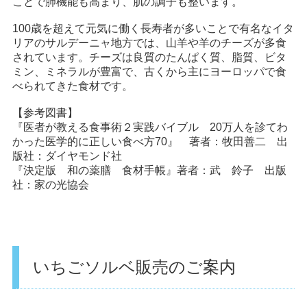
ことで肺機能も高まり、肌の調子も整います。
100歳を超えて元気に働く長寿者が多いことで有名なイタ
リアのサルデーニャ地方では、山羊や羊のチーズが多食
されています。チーズは良質のたんぱく質、脂質、ビタ
ミン、ミネラルが豊富で、古くから主にヨーロッパで食
べられてきた食材です。
【参考図書】
『医者が教える食事術２実践バイブル 20万人を診てわ
かった医学的に正しい食べ方70』 著者：牧田善二 出
版社：ダイヤモンド社
『決定版 和の薬膳 食材手帳』著者：武 鈴子 出版
社：家の光協会
いちごソルベ販売のご案内