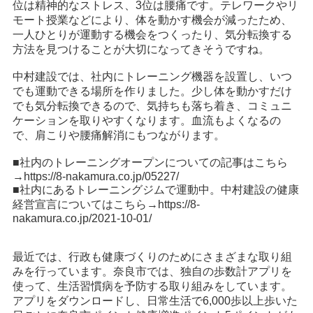
位は精神的なストレス、3位は腰痛です。テレワークやリ
モート授業などにより、体を動かす機会が減ったため、
一人ひとりが運動する機会をつくったり、気分転換する
方法を見つけることが大切になってきそうですね。
中村建設では、社内にトレーニング機器を設置し、いつ
でも運動できる場所を作りました。少し体を動かすだけ
でも気分転換できるので、気持ちも落ち着き、コミュニ
ケーションを取りやすくなります。血流もよくなるの
で、肩こりや腰痛解消にもつながります。
■社内のトレーニングオープンについての記事はこちら
→
https://8-nakamura.co.jp/05227/
■社内にあるトレーニングジムで運動中。中村建設の健康
経営宣言についてはこちら→
https://8-
nakamura.co.jp/2021-10-01/
最近では、行政も健康づくりのためにさまざまな取り組
みを行っています。奈良市では、独自の歩数計アプリを
使って、生活習慣病を予防する取り組みをしています。
アプリをダウンロードし、日常生活で6,000歩以上歩いた