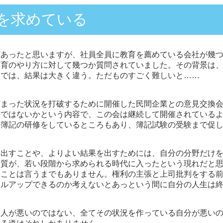
を求めている
どあったと思いますが、社員全員に教育を薦めている会社が幾
教育のやり方に対して幾つか質問されていました。その背景は
いでは、結果は大きく違う。ただものすごく難しいと……
詰まった状況を打破するために開催した民間企業との意見交換
のではないかという内容で、この会は継続して開催されている
に簿記の研修をしているところもあり、簿記試験の受験まで促
を出すことや、よりよい結果を出すためには、自分の分野だけ
資質が、若い段階から求められる時代に入ったという現れだと
たことは言うまでもありません。権利の主張と上司批判をする
ベルアップできるのか考えないとあっという間に自分の人生は
む人が悪いのではない、全てその状況を作っている自分が悪い