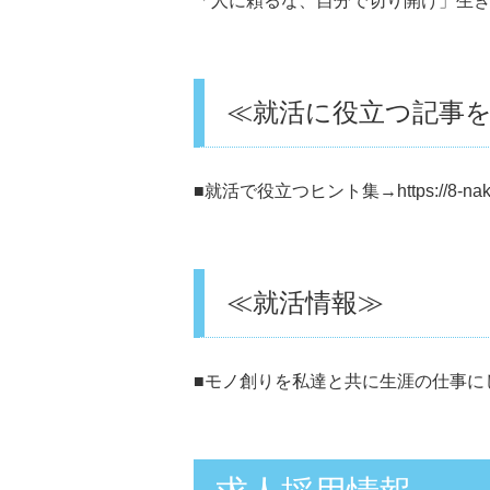
「人に頼るな、自分で切り開け」生
≪就活に役立つ記事
■就活で役立つヒント集→
https://8-n
≪就活情報≫
■モノ創りを私達と共に生涯の仕事に