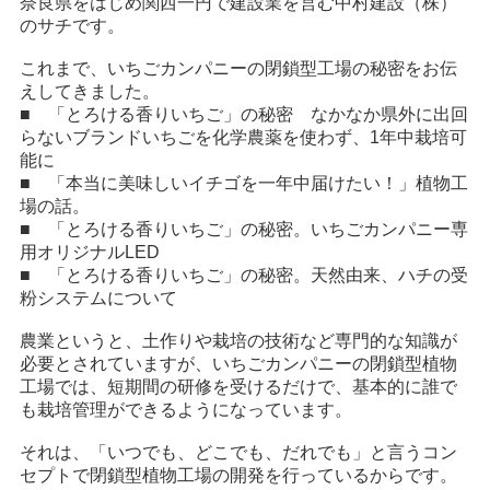
奈良県をはじめ関西一円で建設業を営む中村建設（株）
のサチです。
これまで、いちごカンパニーの閉鎖型工場の秘密をお伝
えしてきました。
■
「とろける香りいちご」の秘密 なかなか県外に出回
らないブランドいちごを化学農薬を使わず、1年中栽培可
能に
■
「本当に美味しいイチゴを一年中届けたい！」植物工
場の話。
■
「とろける香りいちご」の秘密。いちごカンパニー専
用オリジナルLED
■
「とろける香りいちご」の秘密。天然由来、ハチの受
粉システムについて
農業というと、土作りや栽培の技術など専門的な知識が
必要とされていますが、いちごカンパニーの閉鎖型植物
工場では、短期間の研修を受けるだけで、基本的に誰で
も栽培管理ができるようになっています。
それは、「いつでも、どこでも、だれでも」と言うコン
セプトで閉鎖型植物工場の開発を行っているからです。