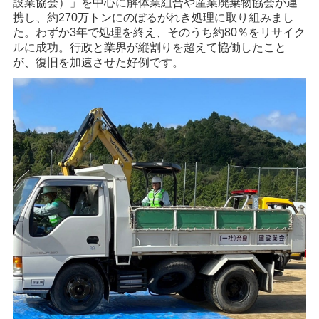
設業協会）」を中心に解体業組合や産業廃棄物協会が連
携し、約270万トンにのぼるがれき処理に取り組みまし
た。わずか3年で処理を終え、そのうち約80％をリサイク
ルに成功。行政と業界が縦割りを超えて協働したこと
が、復旧を加速させた好例です。