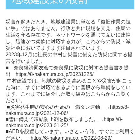
災害が起きたとき、地域建設業は単なる「復旧作業の担
い手」ではありません。行政と共に現場を支え、住民の
生活を守る存在です。ネットワークを通じて互いに連携
し、迅速かつ柔軟に対応する力が、これからの防災・減
災社会においてますます注目されています。
2023年12月に社長の中村は災害に備えた防災に関する提
言を行いました。
■ 奈良経済同友会で奈良県に防災に対する提言書を提
出
https://8-nakamura.co.jp/20231225/
中村建設では、地域の防災を高めることや災害が起こっ
た時に、すぐに対応できるように普段から準備をしてい
ます。これまでに紹介した取り組みはこちらからご覧く
ださい。
■災害発生時の安心のための「満タン運動」→
https://8-
nakamura.co.jp/2021-12-06/
■雪に備えて凍結防止剤を散布しました。→
https://8-
nakamura.co.jp/2023-01-25/
■AEDを設置しています。いざという時、すぐにご利用く
ださい。→
https://8-nakamura.co.jp/2022-08-29/