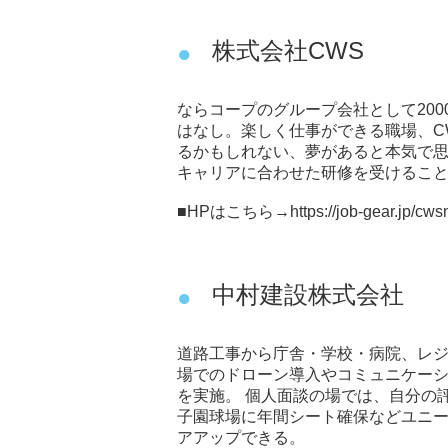
株式会社CWS
ならコープのグループ会社として2000
はなし。楽しく仕事ができる職場、C
るかもしれない、夢があると本気で
キャリアに合わせた研修を受けるこ
■HPはこちら→
https://job-gear.jp/cw
中村建設株式会社
道路工事から庁舎・学校・病院、レ
場でのドローン導入やコミュニケーシ
を実施。 個人面談の場では、自分の
子園球場に年間シート確保などユニー
アアップできる。