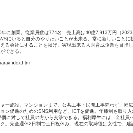
年に創業。従業員数は774名、売上高は40億7,913万円（20
WSにいると自分のやりたいことが出来る、常に新しいことに
思える会社にすることを掲げ、実現出来る人財育成企業を目指
とができる。
snara/index.htm
ジャー施設、マンションまで、公共工事・民間工事問わず、幅
ョン促進のためのSNS利用など、ICTを促進。年棒制も取り
評価に対して社員の方から交渉できる。福利厚生には、全社員
ク。完全週休2日制で土日祝休み。現在の取締役は女性で、建