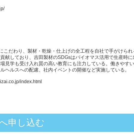
jp/
桧にこだわり、製材・乾燥・仕上げの全工程を自社で手がけら
貢献しており、吉田製材のSDGsはバイオマス活用で生産時
工場見学も受け入れ質の高い教育にも注力している。働きやす
タルヘルスへの配慮、社内イベントの開催など実施している。
zai.co.jp/index.html
へ申し込む