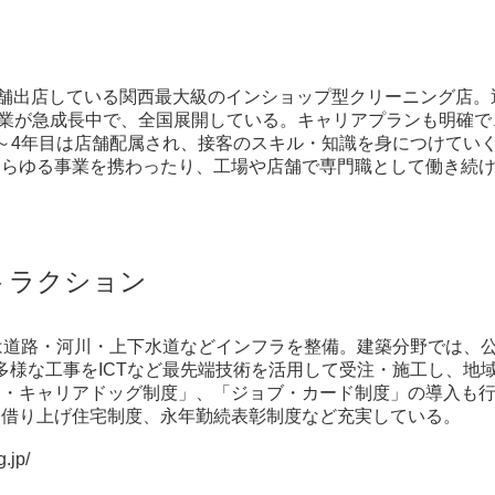
店舗出店している関西最大級のインショップ型クリーニング店
」事業が急成長中で、全国展開している。キャリアプランも明確で
～4年目は店舗配属され、接客のスキル・知識を身につけてい
あらゆる事業を携わったり、工場や店舗で専門職として働き続
トラクション
は道路・河川・上下水道などインフラを整備。建築分野では、
種多様な工事をICTなど最先端技術を活用して受注・施工し、
フ・キャリアドッグ制度」、「ジョブ・カード制度」の導入も
け借り上げ住宅制度、永年勤続表彰制度など充実している。
.jp/