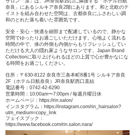
サロン「凛」は、JR奈良駅西口に隣接する「ホテル日航
奈良」にあるシルキア奈良2階にあります。和と北欧のテ
イストを組み合わせた空間は、古都奈良にふさわしい調
和のとれた落ち着いた雰囲気です。
安全・安心・快適を細部まで配慮しているので、静かな
空間でゆったりお過ごしいただけます。心地よく流れる
時間の中で、体の外側も内側からもリフレッシュしてい
ただける大人の隠れ家ようなサロンです。Japan Brand
Collectionに取り上げられるほどの上質で心が豊かなにな
る時間をお過ごしください。
住所：〒630-8122 奈良市三条本町8番1号 シルキア奈良
2F（ホテル日航奈良）JR奈良駅西口直結
電話番号：0742-42-6290
営業時間：10:00am〜7:00pm / 毎週月曜日休
ホームページ：
https://rin.salon/
インスタグラム：
https://instagram.com/rin_hairsalon?
utm_medium=copy_link
フェイスブック：
https://www.facebook.com/rin.salon.nara/