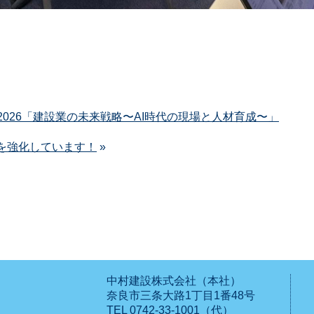
Forum2026「建設業の未来戦略〜AI時代の現場と人材育成〜」
を強化しています！
»
中村建設株式会社（本社）
奈良市三条大路1丁目1番48号
TEL 0742-33-1001（代）