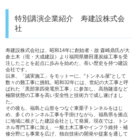
特別講演企業紹介 寿建設株式会
社
寿建設株式会社は、昭和14年に創始者・故 森崎鼎氏が大
倉土木（現・大成建設）より福岡県勝田運炭線工事を受
注したことを起点に歩みを始めた、長い歴史を持つ建設
会社です。
以来、「誠実施工」をモットーに、“トンネル屋”として
数々の難工事に挑戦。昭和32年には、世紀の大工事と呼
ばれた「黒部第四発電所工事」に参加し、高熱隧道など
極限状態の工事を高い安全性と技術力で成し遂げまし
た。
その後も、福島と山形をつなぐ東栗子トンネルをはじ
め、多くのトンネル工事を手掛けながら、福島県を拠点
に地域に根ざした建設会社として発展。現在では、トン
ネル専門工事に加え、一般土木工事やインフラ維持・補
修分野にも事業を広げ、独自技術の開発や提案を通して