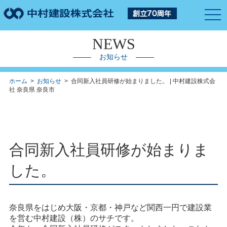
togg
navi
NEWS
お知らせ
ホーム
>
お知らせ
> 合同新入社員研修が始まりました。 | 中村建設株式会
社 奈良県 奈良市
合同新入社員研修が始まりま
した。
奈良県をはじめ大阪・京都・神戸など関西一円で建設業
を営む中村建設（株）のサチです。