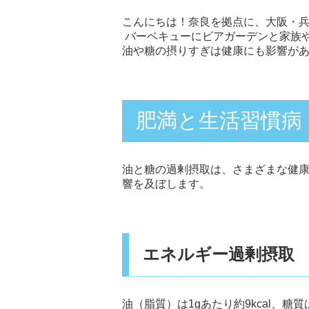
こんにちは！奈良を拠点に、大阪・兵
バーベキューにビアガーデンと家族
油や糖の摂りすぎは健康にも影響が
肥満と生活習慣病
油と糖の過剰摂取は、さまざまな健
響を及ぼします。
エネルギー過剰摂取
油（脂質）は1gあたり約9kcal、