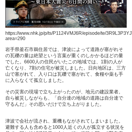
https://www.nhk.jp/p/ts/P1124VMJ6R/episode/te/3R9L3P3YJ
area=290
岩手県釜石市鵜住居では、津波によって道路が塞がれそ
の瓦礫の量は絶望という言葉が重くのしかかるほどの量
でした。6600人の住民がいたこの地域では、1割の人が
亡くなり、7割の住宅が被災しました。日向地区は、三方
山で塞がれて、入り口は瓦礫で塞がれて、食糧や薬も手
に入らなくて孤立しました。
その災害の現場で立ち上がったのが、地元の建設業者。
自ら被災しながらも、「自分達の地域の道路は自分達で
守るんだ」その思いだけで立ち上がりました。
津波で会社が流され、重機もながされてしまいました。
避難する人も含めると1000人近くの人が孤立する状況を