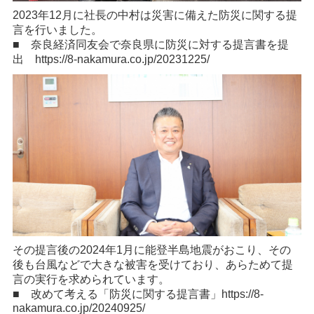
2023年12月に社長の中村は災害に備えた防災に関する提
言を行いました。
■ 奈良経済同友会で奈良県に防災に対する提言書を提
出
https://8-nakamura.co.jp/20231225/
その提言後の2024年1月に能登半島地震がおこり、その
後も台風などで大きな被害を受けており、あらためて提
言の実行を求められています。
■ 改めて考える「防災に関する提言書」
https://8-
nakamura.co.jp/20240925/