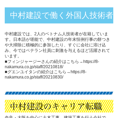
中村建設で働く外国人技術者
中村建設では、2人のベトナム人技術者が在籍していま
す。日本語が堪能で、中村建設の年末恒例行事の餅つき
や大掃除に積極的に参加したり、すぐに会社に溶け込
み、今ではベテラン社員に刺激を与えるほど活躍されて
います。
■フィンジャージーさんの紹介はこちら→
https://8-
nakamura.co.jp/staff/20210818/
■グエンユイタンの紹介はこちら→
https://8-
nakamura.co.jp/staff/20210830/
奈良・大阪を中心に土木工事、建築工事を行う会社で