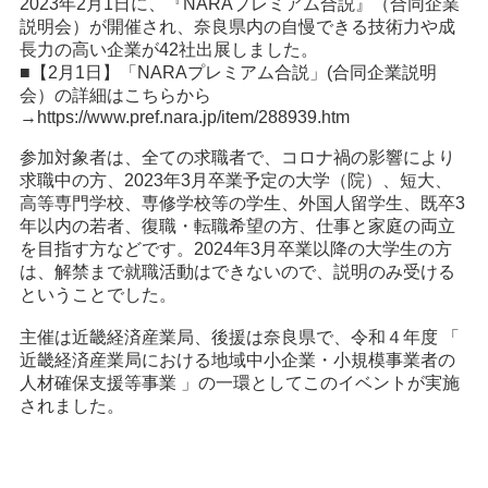
2023年2月1日に、『NARAプレミアム合説』（合同企業
説明会）が開催され、奈良県内の自慢できる技術力や成
長力の高い企業が42社出展しました。
■【2月1日】「NARAプレミアム合説」(合同企業説明
会）の詳細はこちらから
→
https://www.pref.nara.jp/item/288939.htm
参加対象者は、全ての求職者で、コロナ禍の影響により
求職中の方、2023年3月卒業予定の大学（院）、短大、
高等専門学校、専修学校等の学生、外国人留学生、既卒3
年以内の若者、復職・転職希望の方、仕事と家庭の両立
を目指す方などです。2024年3月卒業以降の大学生の方
は、解禁まで就職活動はできないので、説明のみ受ける
ということでした。
主催は近畿経済産業局、後援は奈良県で、令和４年度 「
近畿経済産業局における地域中小企業・小規模事業者の
人材確保支援等事業 」の一環としてこのイベントが実施
されました。