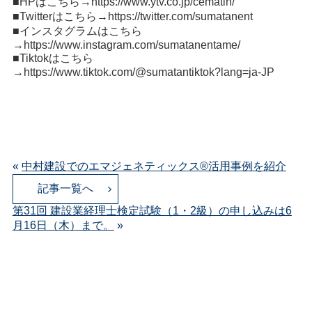
■HPはこちら→
https://www.ytv.co.jp/cematin/
■Twitterはこちら→
https://twitter.com/sumatanent
■インスタグラムはこちら
→
https://www.instagram.com/sumatanentame/
■Tiktokはこちら
→
https://www.tiktok.com/@sumatantiktok?lang=ja-JP
«
中村建設でのエマジェネティックス®️活用事例を紹介
記事一覧へ
第31回 建設業経理士検定試験（1・2級）の申し込みは6
月16日（木）まで。
»