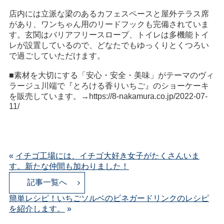
店内には立派な梁のあるカフェスペースと屋外テラス席
があり、ワンちゃん用のリードフックも完備されていま
す。玄関はバリアフリースロープ、トイレは多機能トイ
レが設置しているので、どなたでもゆっくりとくつろい
で過ごしていただけます。
■素材を大切にする「安心・安全・美味」がテーマのヴィ
ラージュ川端で『とろける香りいちご』のショーケーキ
を販売しています。→
https://8-nakamura.co.jp/2022-07-
11/
«
イチゴ工場には、イチゴ大好き女子がたくさんいま
す。新たな仲間も加わりました！
記事一覧へ
簡単レシピ！いちごソルベのビネガードリンクのレシピ
を紹介します。
»