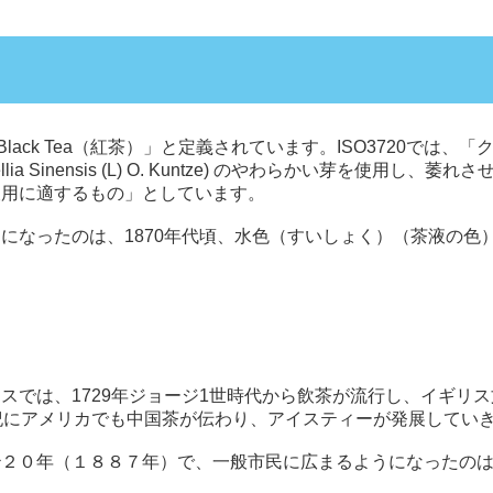
lack Tea（紅茶）」と定義されています。ISO3720では
a Sinensis (L) O. Kuntze) のやわらかい芽を使用
飲用に適するもの」としています。
になったのは、1870年代頃、水色（すいしょく）（茶液の色
スでは、1729年ジョージ1世時代から飲茶が流行し、イギリ
紀にアメリカでも中国茶が伝わり、アイスティーが発展してい
治２０年（１８８７年）で、一般市民に広まるようになったの