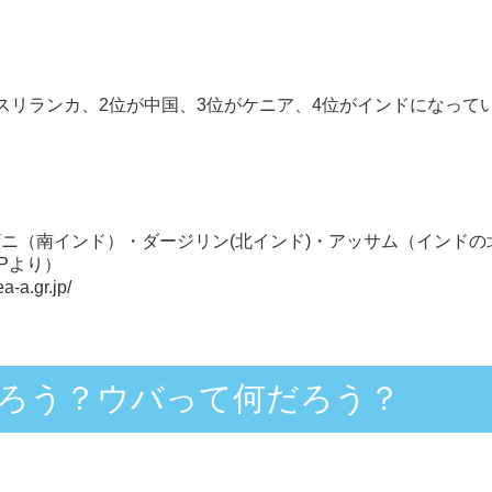
スリランカ、2位が中国、3位がケニア、4位がインドになって
ニ（南インド）・ダージリン(北インド)・アッサム（インド
Pより）
a-a.gr.jp/
ろう？ウバって何だろう？