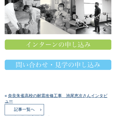
«
奈良朱雀高校の耐震改修工事 池尾恵次さんインタビ
ュー
記事一覧へ