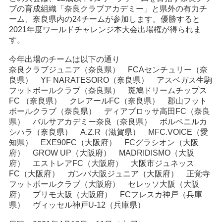
ブの育成組織「奈良クラブアカデミー」と県外の有力チ
ーム、奈良県内の24チームが参加します。優勝すると
2021年度ワールドチャレンジ本大会出場権が得られま
す。
今年出場のチームは以下の通り
奈良クラブジュニア
（奈良県）
FCAセンチュリー
（奈
良県）
YF NARATESORO
（奈良県）
アスベガス生駒
フットボールクラブ
（奈良県）
斑鳩ドリームチップス
FC
（奈良県）
クレアールFC
（奈良県）
郡山フット
ボールクラブ
（奈良県）
ディアブロッサ高田FC
（奈良
県）
バルサアカデミー奈良
（奈良県）
ボルペニルカ
シハラ
（奈良県）
A.Z.R
（滋賀県）
MFC.VOICE
（愛
知県）
EXE90FC
（大阪府）
FCグラシオン
（大阪
府）
GROW UP
（大阪府）
MADRIDISMO
（大阪
府）
エストレアFC
（大阪府）
大阪市ジュネッス
FC
（大阪府）
ガンバ大阪ジュニア
（大阪府）
正覚寺
フットボールクラブ
（大阪府）
セレッソ大阪
（大阪
府）
プリモ大阪
（大阪府）
FCフレスカ神戸
（兵庫
県）
ヴィッセル神戸U-12
（兵庫県）