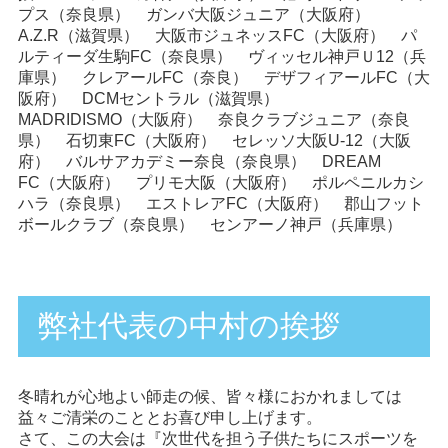
プス
（奈良県）
ガンバ大阪ジュニア
（大阪府）
A.Z.R
（滋賀県）
大阪市ジュネッスFC
（大阪府）
パ
ルティーダ生駒FC
（奈良県）
ヴィッセル神戸Ｕ12
（兵
庫県）
クレアールFC
（奈良）
デザフィアールFC
（大
阪府）
DCMセントラル
（滋賀県）
MADRIDISMO
（大阪府）
奈良クラブジュニア
（奈良
県）
石切東FC
（大阪府）
セレッソ大阪U-12
（大阪
府）
バルサアカデミー奈良
（奈良県）
DREAM
FC
（大阪府）
プリモ大阪
（大阪府）
ポルペニルカシ
ハラ
（奈良県）
エストレアFC
（大阪府）
郡山フット
ボールクラブ
（奈良県）
センアーノ神戸
（兵庫県）
弊社代表の中村の挨拶
冬晴れが心地よい師走の候、皆々様におかれましては
益々ご清栄のこととお喜び申し上げます。
さて、この大会は『次世代を担う子供たちにスポーツを