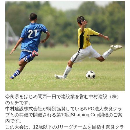
奈良県をはじめ関西一円で建設業を営む中村建設（株）
のサチです。
中村建設株式会社が特別協賛しているNPO法人奈良クラ
ブとの共催で開催される第10回Shaining Cup開催のご案
内です。
この大会は、12歳以下のJリーグチームを目指す奈良クラ