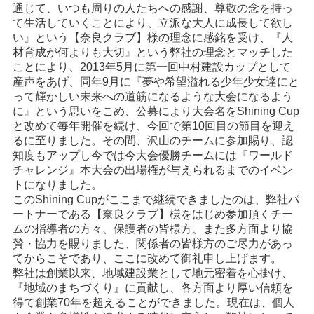
通じて、いつも周りの人たちへの感謝、尊敬の念を持っ
て生活していくことにより、立派な大人に成長して欲し
い』という【奈良クラブ】様の理念に感銘を受け、『人
材育成が何よりも大切』という弊社の理念とマッチした
ことにより、2013年5月に第一回中村建設カップとして
産声をあげ、同年9月に『夢や希望溢れる少年少女達にと
って輝かしい未来への道筋になるような大会になるよう
に』という思いをこめ、公募により大会名をShining Cup
と改めて毎年開催を続け、今回で第10回目の節目を迎え
るに至りました。その間、沢山のチームに参加賜り、認
知度もアップし今では今大会優勝チームには『ワールド
チャレンジ』本大会の出場権が与えられるまでのイベン
トになりました。
このShining Cupがここまで継続できましたのは、弊社パ
ートナーである【奈良クラブ】様をはじめ参加頂くチー
ムの指導者の方々、保護者の皆様方、また多方面より協
賛・協力を賜りました、関係者の皆様方のご尽力があっ
てからこそであり、ここに改めて御礼申し上げます。
弊社は創業以来、地域建設業として地元密着を心掛け、
『地域のまちづくり』に貢献し、各方面より厚い信頼を
得て創業70年を超えることができました。現在は、個人