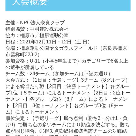
大会概要
主催：NPO法人奈良クラブ
特別協賛：中村建設株式会社
協力：橿原市／橿原運動公園
日程：2021年12月11日・12日（土.日）
会場：橿原運動公園ヤタガラスフィールド（奈良県橿原
市雲梯町323-2）
参加資格：U-11（小学5年生まで）カテゴリーで8名以上
の選手が所属している
チーム数：24チーム（参加チームは下記の通り）
大会方式：【1日目：予選リーグ】3チーム（8グループ）
による総当たり戦【2日目：決勝トーナメント】各グルー
プ1位（８チーム）によるトーナメント【2日目：2位トー
ナメント】各グループ2位（8チーム）によるトーナメン
ト【2日目：3位トーナメント】各グループ3位（8チー
ム）によるトーナメント
順位決定：【予選リーグ】勝ち点制（勝ち3・分け1・負
け0）で勝ち点の多いチームにより順位を決定する。勝ち
点が同じ場合、①得失点②総得点③当該チームの対戦結