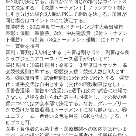
果の順で決定する。項目が全て同じの場合はコイントス
にて決定する。【決勝トーナメント】ノックアウト制と
し引き分けの場合3人制のPKにて勝敗を決する。項目が
同じ場合はコイントスにて決定する。
優勝特典：2022年度ワールドチャレンジ本大会出場権
表彰：優勝、準優勝、3位、中村建設賞（2位トーナメン
ト優勝）、特別賞（3位トーナメント優勝）にトロフィ
ー・賞状を授与
審判：審判は3人制とする（主審は割り当て、副審は奈良
クラブジュニアユース・ユース選手が行います）
競技規則：①競技規則：令和２・３年度日本サッカー協
会競技規則に準ずる。②競技人数：競技人数は8人とす
る。③競技時間：試合時間は15分-5分-15分とする。④交
代：選手交代は自由とする（交代の回数制限はなし）。
⑤警告退場：警告を2度受けた選手は次の1試合に出場で
きない。退場を命じられた選手も同様とし、その後の処
置については大会本部で決定する。なお、グループリー
グで受けた警告退場はトーナメントに持ち越さない。⑥
ユニフォーム：色違い２色を用意（GKを含む）する。＊
ビブスも可。
医事：負傷者の応急手当・医療機関への案内等は行いま
すが、その後の処置については主催者は一切責任を負い