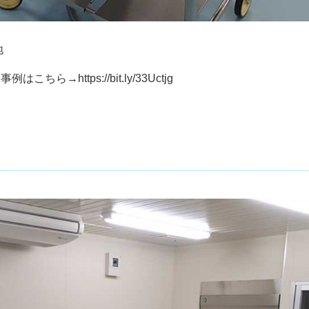
地
工事例はこちら→
https://bit.ly/33Uctjg