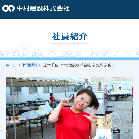
togg
navi
ホーム
>
採用情報
> 正木千佳 | 中村建設株式会社 奈良県 奈良市