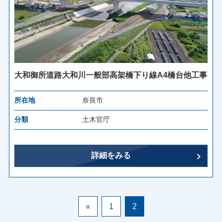
大和御所道路大和川一般部高架橋下り線A4橋台他工事
所在地
奈良市
分類
土木官庁
詳細をみる
«
1
2