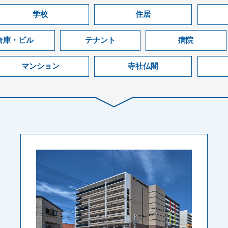
学校
住居
倉庫・ビル
テナント
病院
マンション
寺社仏閣