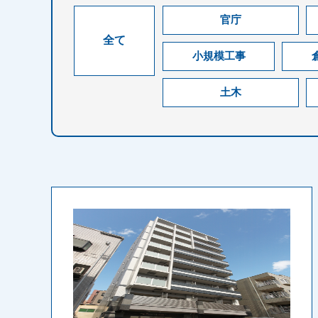
官庁
全て
小規模工事
土木