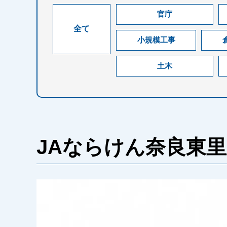
官庁
全て
小規模工事
土木
JAならけん奈良東