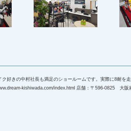
田店。バイク好きの中村社長も満足のショールームです。実際に8耐
eam-kishiwada.com/index.html 店舗：〒596-0825 