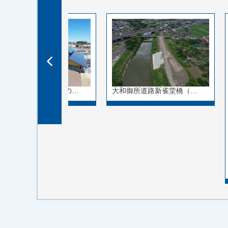
大和御所道路新雀堂橋（…
奈良県奈良市中町「道の…