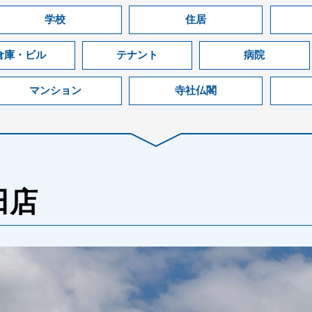
学校
住居
倉庫・ビル
テナント
病院
マンション
寺社仏閣
和田店