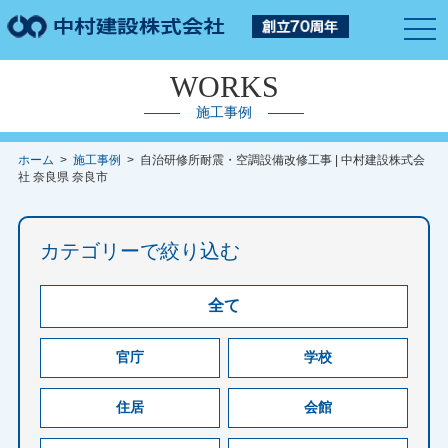
togg
navi
WORKS
施工事例
ホーム
>
施工事例
> 自治研修所耐震・空調設備改修工事 | 中村建設株式会
社 奈良県 奈良市
カテゴリーで絞り込む
全て
官庁
学校
住居
会館