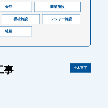
会館
商業施設
福祉施設
レジャー施設
社屋
工事
土木官庁