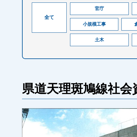
官庁
全て
小規模工事
土木
県道天理斑鳩線社会