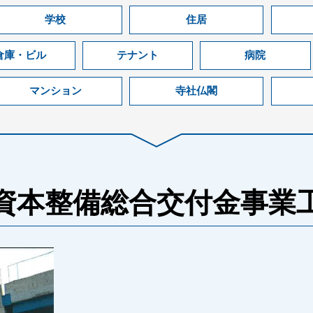
学校
住居
倉庫・ビル
テナント
病院
マンション
寺社仏閣
資本整備総合交付金事業