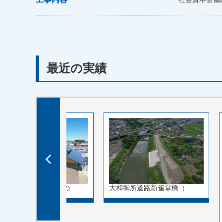
最近の実績
大和御所道路新雀堂橋（…
奈良県奈良市中町「道の…