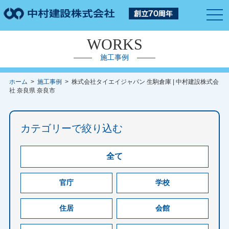
togg
navi
WORKS
施工事例
ホーム
>
施工事例
> 株式会社タイエイジャパン 生駒倉庫 | 中村建設株式会
社 奈良県 奈良市
カテゴリーで絞り込む
全て
官庁
学校
住居
会館