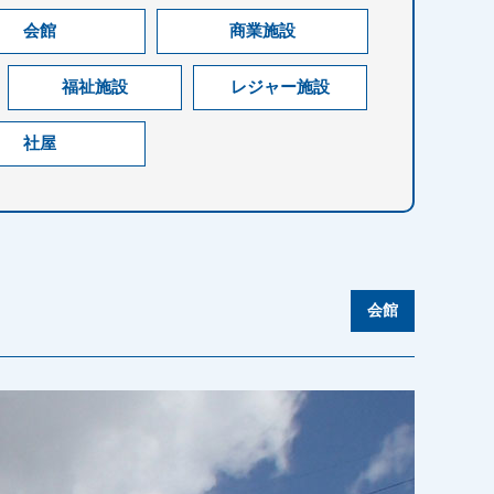
会館
商業施設
福祉施設
レジャー施設
社屋
会館