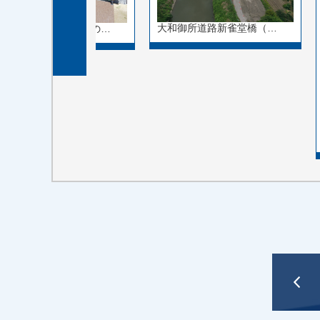
大和御所道路新雀堂橋（…
奈良県奈良市中町「道の…