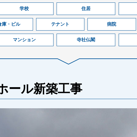
学校
住居
倉庫・ビル
テナント
病院
マンション
寺社仏閣
ホール新築工事