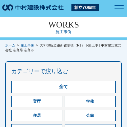
togg
navi
WORKS
施工事例
ホーム
>
施工事例
> 大和御所道路新雀堂橋（P1）下部工事 | 中村建設株式
会社 奈良県 奈良市
カテゴリーで絞り込む
全て
官庁
学校
住居
会館