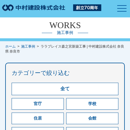
togg
navi
WORKS
施工事例
ホーム
>
施工事例
> ララプレイス森之宮新築工事 | 中村建設株式会社 奈良
県 奈良市
カテゴリーで絞り込む
全て
官庁
学校
住居
会館