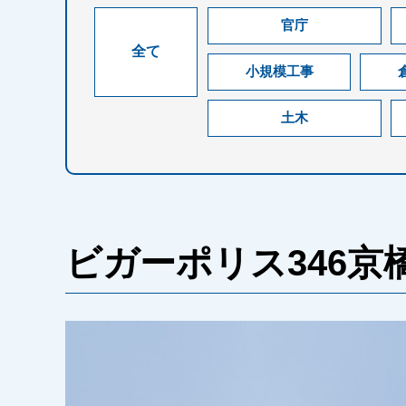
官庁
全て
小規模工事
土木
ビガーポリス346京