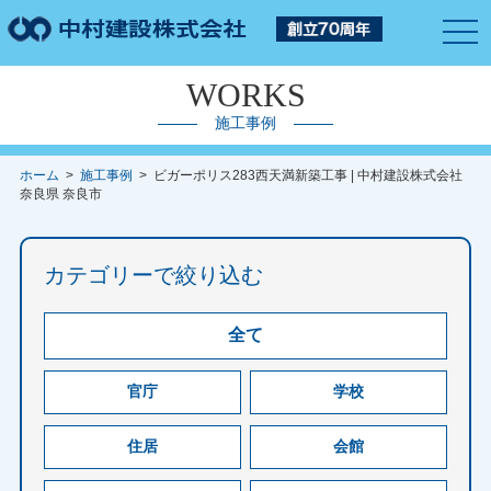
togg
navi
WORKS
施工事例
ホーム
>
施工事例
> ビガーポリス283西天満新築工事 | 中村建設株式会社
奈良県 奈良市
カテゴリーで絞り込む
全て
官庁
学校
住居
会館