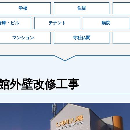
学校
住居
倉庫・ビル
テナント
病院
マンション
寺社仏閣
館外壁改修工事