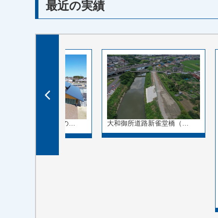
最近の実績
大和御所道路新雀堂橋（…
奈良県奈良市中町「道の…