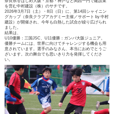
奈良県をはじめ大阪・京都・神戸など関西一円で建設業
を営む中村建設（株）のサチです。
2026年3月7日（土）・8日（日）に、第14回シャイニン
グカップ（奈良クラブアカデミー主催／サポート by 中村
建設）が開催され、今年も白熱した試合が繰り広げられ
ました。
結果は、
U10優勝：三国JSC
、
U11優勝：ガンバ大阪ジュニア
。
優勝チームには、世界に向けてチャレンジする機会も用
意されています。選手のみなさん、本当におめでとうご
ざいます。次の舞台でも思いきり力を発揮してくださ
い。