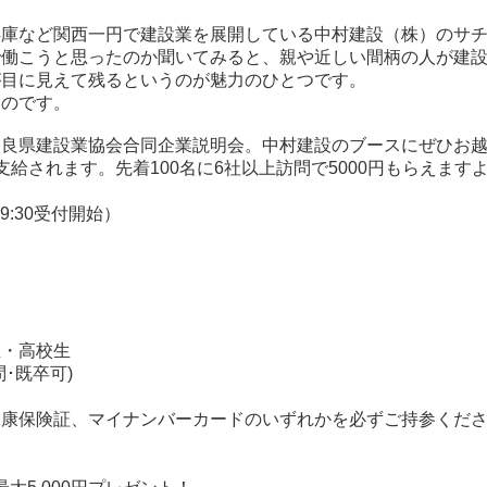
庫など関西一円で建設業を展開している中村建設（株）のサチ
で働こうと思ったのか聞いてみると、親や近しい間柄の人が建
が目に見えて残るというのが魅力のひとつです。
なのです。
奈良県建設業協会合同企業説明会。中村建設のブースにぜひお
給されます。先着100名に6社以上訪問で5000円もらえます
（9:30受付開始）
生・高校生
･既卒可)
健康保険証、マイナンバーカードのいずれかを必ずご持参くだ