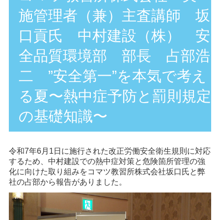
施管理者（兼）主査講師 坂
口貢氏 中村建設（株） 安
全品質環境部 部長 占部浩
二 ”安全第一”を本気で考え
る夏〜熱中症予防と罰則規定
の基礎知識〜
令和7年6月1日に施行された改正労働安全衛生規則に対応
するため、中村建設での熱中症対策と危険箇所管理の強
化に向けた取り組みをコマツ教習所株式会社坂口氏と弊
社の占部から報告がありました。