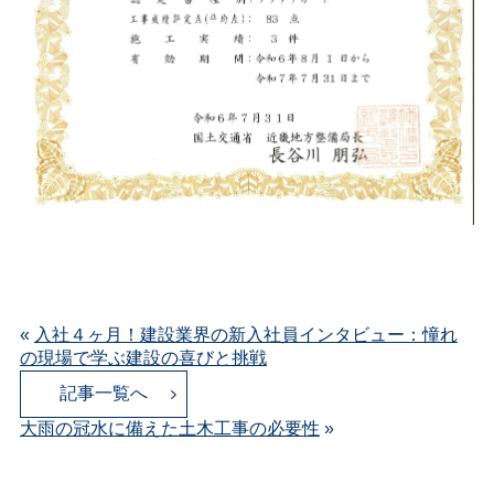
«
入社４ヶ月！建設業界の新入社員インタビュー：憧れ
の現場で学ぶ建設の喜びと挑戦
記事一覧へ
大雨の冠水に備えた土木工事の必要性
»