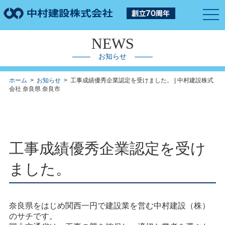
togg
navi
NEWS
お知らせ
ホーム
>
お知らせ
> 工事成績優秀企業認定を受けました。 | 中村建設株式
会社 奈良県 奈良市
工事成績優秀企業認定を受け
ました。
奈良県をはじめ関西一円で建設業を営む中村建設（株）
のサチです。