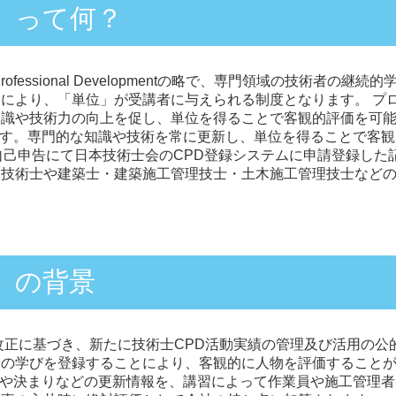
S」って何？
 Professional Developmentの略で、専門領域の技術者
により、「単位」が受講者に与えられる制度となります。 プ
知識や技術力の向上を促し、単位を得ることで客観的評価を可
ます。専門的な知識や技術を常に更新し、単位を得ることで客
自己申告にて日本技術士会のCPD登録システムに申請登録した
。技術士や建築士・建築施工管理技士・土木施工管理技士など
S」の背景
令改正に基づき、新たに技術士CPD活動実績の管理及び活用の
分の学びを登録することにより、客観的に人物を評価すること
律や決まりなどの更新情報を、講習によって作業員や施工管理